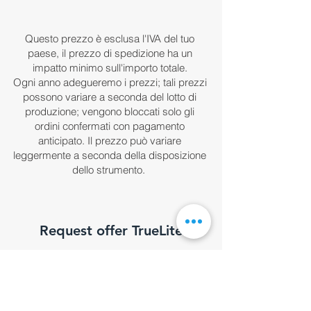
Cosmos 300.Tempo di lavoro
dedicata per la spedizione.
integrated within the structure of
stimato per i clienti: 80 h.
the TrueLite aircraft, secured with
Questo prezzo è esclusa l'IVA del tuo
straps to the airplane's framework.
paese, il prezzo di spedizione ha un
This device serves as an
impatto minimo sull'importo totale.
emergency measure to be used in
Ogni anno adegueremo i prezzi; tali prezzi
possono variare a seconda del lotto di
situations where an emergency
produzione; vengono bloccati solo gli
landing is to be ruled out. Its
ordini confermati con pagamento
activation is triggered by a lever,
anticipato. Il prezzo può variare
which deploys the parachute. The
leggermente a seconda della disposizione
parachute undergoes a mandatory
dello strumento.
inspection every 3 years at the
manufacturer's facilities, offering
reduced maintenance and
Request offer TrueLite
repacking costs through specific
agreements.
Dettagli dell’ordine