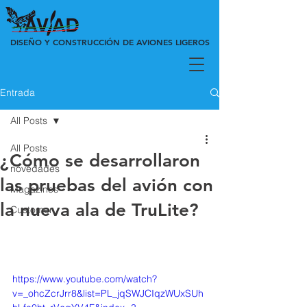
DISEÑO Y CONSTRUCCIÓN DE AVIONES LIGEROS
Entrada
All Posts
All Posts
¿Cómo se desarrollaron
novedades
las pruebas del avión con
Magazines
la nueva ala de TruLite?
Customer
https://www.youtube.com/watch?
v=_ohcZcrJrr8&list=PL_jqSWJCIqzWUxSUh