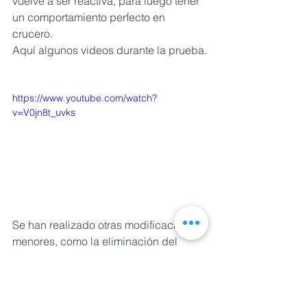
vuelve a ser reactiva, para luego tener 
un comportamiento perfecto en 
crucero.
Aquí algunos videos durante la prueba.
https://www.youtube.com/watch?
v=V0jn8t_uvks
Se han realizado otras modificaciones 
menores, como la eliminación del 
cable de acero en la cola y la 
incorporación de un revestimiento 
completamente de aluminio en las 