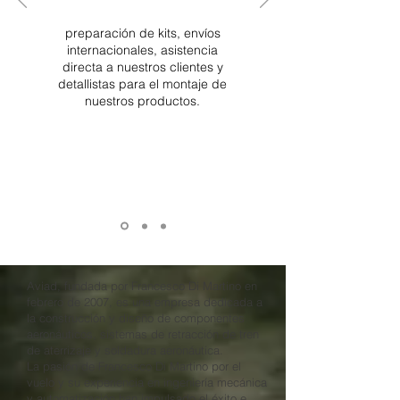
preparación de kits, envíos
internacionales, asistencia
directa a nuestros clientes y
detallistas para el montaje de
nuestros productos.
Aviad, fundada por Francesco Di Martino en
febrero de 2007, es una empresa dedicada a
la construcción y diseño de componentes
aeronáuticos, sistemas de retracción de tren
de aterrizaje y soldadura aeronáutica.
La pasión de Francesco Di Martino por el
vuelo y su experiencia en ingeniería mecánica
y automatización han impulsado el éxito e