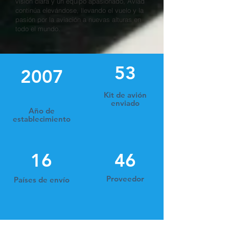
visión clara y un equipo apasionado, Aviad
continúa elevándose, llevando el vuelo y la
pasión por la aviación a nuevas alturas en
todo el mundo.
53
2007
Kit de avión
enviado
Año de
establecimiento
16
46
Proveedor
Países de envío