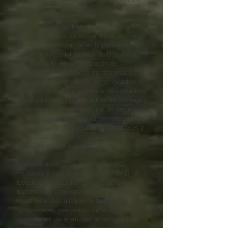
innovación de la empresa.
Aviad, ubicada en España cerca de la
frontera francesa, se encuentra en el campo
de vuelo de Villadamat en la provincia de
Girona, a pocos kilómetros de Barcelona.
Especializada en la fabricación de
componentes mecánicos de alta precisión,
como trenes de aterrizaje, amortiguadores,
soportes de motor y sistemas de soldadura
TIG, Aviad también ofrece kits de montaje y
se destaca en la construcción de aeronaves
ligeras. La empresa cuenta con experiencia
en el diseño de estructuras de aeronaves y
una destacada ingeniería aeronáutica
especializada en aviones ligeros.
Su especialización en soldadura TIG,
mecánica y diseño estructural en CAD ha
llevado a destacados diseños de aviones
deportivos y componentes de precisión.
Aviad se especializa en la fabricación de
componentes mecánicos de alta precisión,
como trenes de aterrizaje, amortiguadores,