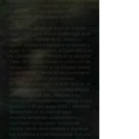
protectores de motor y sistemas de
soldadura TIG. y como main business, la
empresa ofrece kits de ensamblaje y
construcción de aeronaves ligeras.
El logro más notable de Aviad es el avión
Zigolo MG12, que ha sido fundamental en el
renacimiento moderno de las aeronaves
ligeras. Gracias a la ingeniería actualizada y
el uso de nuevos motores, el Zigolo MG12 se
ha convertido en un referente en la categoría
Clase 120 SSDR en Europa y cumple con las
regulaciones FAR103 en los Estados Unidos.
Su rendimiento y diseño lo han convertido en
una excelente opción en el mercado.
En 2021, Aviad presentó el avión TrueLite, un
hito en su categoría. Esta aeronave destaca
por su sistema de alas plegables y su
construcción completamente metálica, lo que
la convierte en una opción única y altamente
transportable en su clase de peso.
Aviad ha demostrado adaptabilidad y
crecimiento con su nueva ubicación en
España, desde donde produce y distribuye
sus productos a nivel internacional. Con una