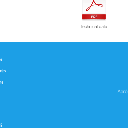
Technical data
ío
eles
nte
Aeró
12