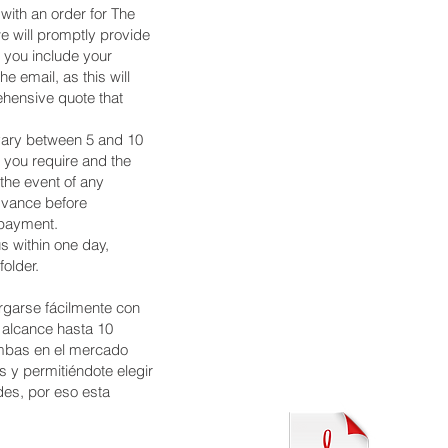
with an order for The
e will promptly provide
t you include your
 email, as this will
ehensive quote that
 vary between 5 and 10
 you require and the
 the event of any
advance before
 payment.
s within one day,
older.
rgarse fácilmente con
alcance hasta 10
ombas en el mercado
s y permitiéndote elegir
des, por eso esta