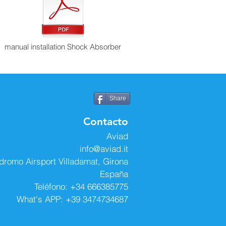
manual installation Shock Absorber
Share
Contacto
Aviad
info@aviad.it
dromo Airsport Villadamat, Girona
España
Teléfono: +34 666385775
What's APP: +39 3474734687