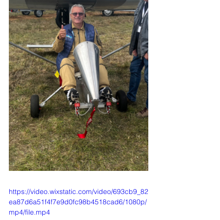
https://video.wixstatic.com/video/693cb9_82
ea87d6a51f4f7e9d0fc98b4518cad6/1080p/
mp4/file.mp4