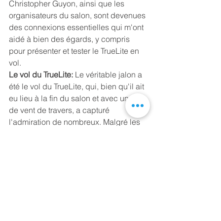
Christopher Guyon, ainsi que les 
organisateurs du salon, sont devenues 
des connexions essentielles qui m'ont 
aidé à bien des égards, y compris 
pour présenter et tester le TrueLite en 
vol.
Le vol du TrueLite:
 Le véritable jalon a 
été le vol du TrueLite, qui, bien qu'il ait 
eu lieu à la fin du salon et avec un peu 
de vent de travers, a capturé 
l'admiration de nombreux. Malgré les 
défis initiaux et les communications en 
français qui ont compliqué ma 
participation aux expositions 
aériennes, le soutien constant des 
personnes présentes m'a poussé à y 
parvenir. Et cela en valait la peine : le 
TrueLite a enthousiasmé les 
passionnés de vol, montrant son 