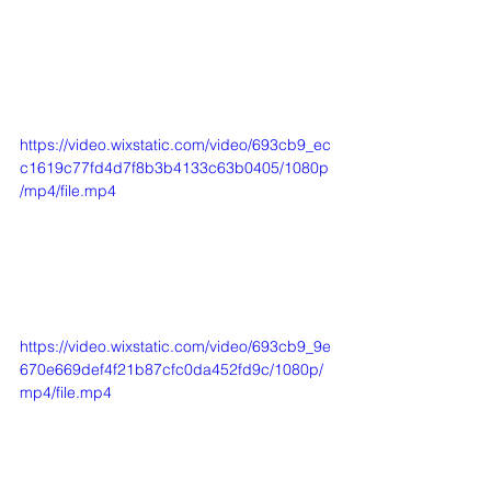
https://video.wixstatic.com/video/693cb9_ec
c1619c77fd4d7f8b3b4133c63b0405/1080p
/mp4/file.mp4
https://video.wixstatic.com/video/693cb9_9e
670e669def4f21b87cfc0da452fd9c/1080p/
mp4/file.mp4