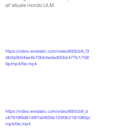
all'attuale mondo ULM.
https://video.wixstatic.com/video/693cb9_f3
db0a3b04ae4b70bb4adad05bb477b1/108
0p/mp4/file.mp4
https://video.wixstatic.com/video/693cb9_b
c67919f9d6149f7a5f835b120f0b219/1080p/
mp4/file.mp4