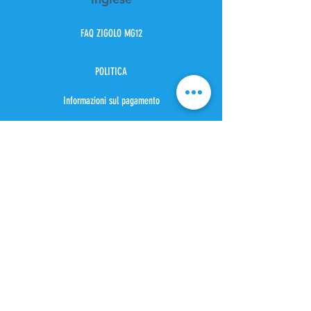
FAQ ZIGOLO MG12
POLITICA
Informazioni sul pagamento
Preventivo costo spedizione
Metodo di spedizione
Posizione di spedizione
Tasse e dazi
Cervice del cliente
Posizione di spedizione